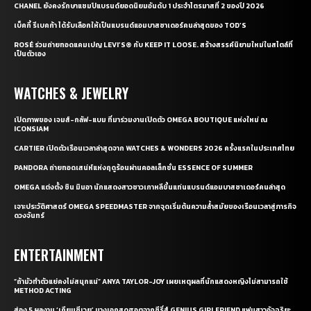
CHANEL ยังคงรักษาแชมป์แบรนด์ยอดนิยมอันดับ 1 ประจำไตรมาสที่ 2 ของปี 2026
เบ็คกี้ รีเบคก้า ได้รับเลือกให้เป็นแบรนด์แอมบาสซาเดอร์คนล่าสุดของ TOD’S
ROSÉ ร่วมถ่ายทอดแคมเปญ LEVI’S® กับ KEEP IT LOOSE. สร้างสรรค์นิยามใหม่ในสไตล์ที่
เป็นตัวเอง
WATCHES & JEWELRY
เปิดภาพของ เจมส์-กลัฟ-แบม ที่มาร่วมงานเปิดตัว OMEGA BOUTIQUE แห่งใหม่ ณ
ICONSIAM
CARTIER เปิดตัวเรือนเวลาล่าสุดจาก WATCHES & WONDERS 2026 ครั้งแรกในประเทศไทย
PANDORA ถ่ายทอดเสน่ห์แห่งฤดูร้อนผ่านคอลเล็กชั่น ESSENCE OF SUMMER
OMEGA แต่งตั้ง ชิน มินอา นักแสดงสาวชาวเกาหลีขึ้นแท่นแบรนด์แอมบาสซาเดอร์คนล่าสุด
เจาะประวัติศาสตร์ OMEGA SPEEDMASTER จากจุดเริ่มต้นความล้ำสมัยของเรือนเวลาสู่ภารกิจ
ดวงจันทร์
ENTERTAINMENT
“ถ้ามัวทำตัวแย่คงไม่สนุกแน่” ANYA TAYLOR-JOY เผยเหตุผลที่นักแสดงหญิงไม่สามารถใช้
METHOD ACTING
ส่อง 5 ผลงาน ‘เถียนซีเวย’ นางเอกสุดฮอตจากซีรี่ส์ GENIUS GIRLFRIEND แฟนสาวอัจฉริยะ