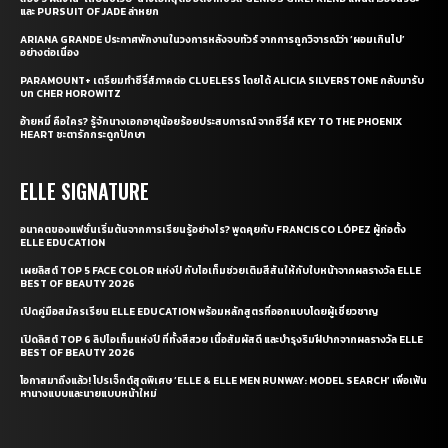
และ PURSUIT OF JADE ล่าหยก
ARIANA GRANDE ประกาศพักงานในวงการหลังจบทัวร์ จากการถูกวิจารณ์ว่า ‘ผอมเกินไป’
อย่างต่อเนื่อง
PARAMOUNT+ เตรียมทำซีรี่ส์ภาคต่อ CLUELESS โดยได้ ALICIA SILVERSTONE กลับมารับ
บท CHER HOROWITZ
อ้ายหมี่ คือใคร? รู้จักนางเอกอายุน้อยร้อยประสบการณ์ จากซีรี่ส์ KEY TO THE PHOENIX
HEART ชะตารักกระดูกปักษา
ELLE SIGNATURE
อนาคตของแฟชั่นเริ่มต้นจากการเรียนรู้อย่างไร? พูดคุยกับ FRANCISCO LÓPEZ ผู้ก่อตั้ง
ELLE EDUCATION
เผยลิสต์ TOP 5 FACE COLOR แห่งปี กับไอเท็มช่วยเติมสีสันให้กับใบหน้าจากผลรางวัล ELLE
BEST OF BEAUTY 2026
เปิดคู่มือสมัครเรียน ELLE EDUCATION พร้อมหลักสูตรที่ออกแบบโดยผู้เชี่ยวชาญ
เปิดลิสต์ TOP 6 ลิปไอเท็มแห่งปี ที่ทั้งสีสวย เนื้อสัมผัสดี และบำรุงริมฝีปากจากผลรางวัล ELLE
BEST OF BEAUTY 2026
โอกาสมาถึงแล้ว! โปรเจ็กต์สุดพิเศษ ‘ELLE & ELLE MEN RUNWAY: MODEL SEARCH’ เพื่อเฟ้น
หานางแบบและนายแบบหน้าใหม่