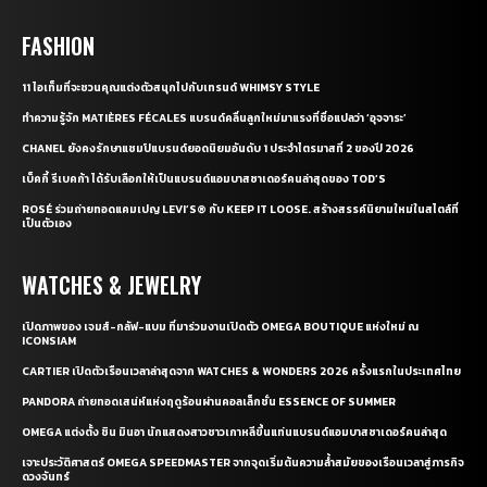
FASHION
11 ไอเท็มที่จะชวนคุณแต่งตัวสนุกไปกับเทรนด์ WHIMSY STYLE
ทำความรู้จัก MATIÈRES FÉCALES แบรนด์คลื่นลูกใหม่มาแรงที่ชื่อแปลว่า ‘อุจจาระ’
CHANEL ยังคงรักษาแชมป์แบรนด์ยอดนิยมอันดับ 1 ประจำไตรมาสที่ 2 ของปี 2026
เบ็คกี้ รีเบคก้า ได้รับเลือกให้เป็นแบรนด์แอมบาสซาเดอร์คนล่าสุดของ TOD’S
ROSÉ ร่วมถ่ายทอดแคมเปญ LEVI’S® กับ KEEP IT LOOSE. สร้างสรรค์นิยามใหม่ในสไตล์ที่
เป็นตัวเอง
WATCHES & JEWELRY
เปิดภาพของ เจมส์-กลัฟ-แบม ที่มาร่วมงานเปิดตัว OMEGA BOUTIQUE แห่งใหม่ ณ
ICONSIAM
CARTIER เปิดตัวเรือนเวลาล่าสุดจาก WATCHES & WONDERS 2026 ครั้งแรกในประเทศไทย
PANDORA ถ่ายทอดเสน่ห์แห่งฤดูร้อนผ่านคอลเล็กชั่น ESSENCE OF SUMMER
OMEGA แต่งตั้ง ชิน มินอา นักแสดงสาวชาวเกาหลีขึ้นแท่นแบรนด์แอมบาสซาเดอร์คนล่าสุด
เจาะประวัติศาสตร์ OMEGA SPEEDMASTER จากจุดเริ่มต้นความล้ำสมัยของเรือนเวลาสู่ภารกิจ
ดวงจันทร์