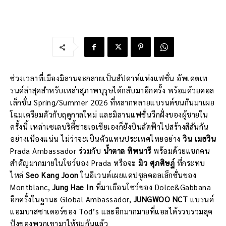
ช่วงเวลาที่เมืองมิลานจะกลายเป็นสัปดาห์แห่งแฟชั่น อัพเดตเท
รนด์ล่าสุดสำหรับเหล่าสุภาพบุรุษได้กลับมาอีกครั้ง พร้อมด้วยคอล
เล็กชั่น Spring/Summer 2026 ที่หลากหลายแบรนด์ขนกันมาเผย
โฉมเตรียมตัวกับฤดูกาลใหม่ และมิลานแฟชั่นวีกฝั่งของผู้ชายใน
ครั้งนี้ เหล่าเซเลบริตี้ชายเอเชียเองก็ยังบินลัดฟ้าไปสร้างสีสันกัน
อย่างเนืองแน่น ไม่ว่าจะเป็นตัวแทนประเทศไทยอย่าง
วิน เมธวิน
Prada Ambassador ร่วมกับ
น้ำตาล ทิพนารี
พร้อมด้วยแขกคน
สำคัญมากมายในโชว์ของ Prada หรือจะ
มิว ศุภศิษฏ์
ที่กระทบ
ไหล่
Seo Kang Joon
ในอีเวนต์เผยแคปซูลคอลเล็กชั่นของ
Montblanc,
Jung Hae In
ที่มาเยือนโชว์ของ Dolce&Gabbana
อีกครั้งในฐานะ Global Ambassador,
JUNGWOO NCT
แบรนด์
แอมบาสซาเดอร์ของ Tod’s และอีกมากมายที่แอลได้รวบรวมลุค
ปังของพวกเขามาให้ชมกันแล้ว