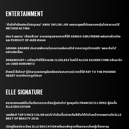
ENTERTAINMENT
“ถ้ามัวทำตัวแย่คงไม่สนุกแน่” ANYA TAYLOR-JOY เผยเหตุผลที่นักแสดงหญิงไม่สามารถใช้
METHOD ACTING
ส่อง 5 ผลงาน ‘เถียนซีเวย’ นางเอกสุดฮอตจากซีรี่ส์ GENIUS GIRLFRIEND แฟนสาวอัจฉริยะ
และ PURSUIT OF JADE ล่าหยก
ARIANA GRANDE ประกาศพักงานในวงการหลังจบทัวร์ จากการถูกวิจารณ์ว่า ‘ผอมเกินไป’
อย่างต่อเนื่อง
PARAMOUNT+ เตรียมทำซีรี่ส์ภาคต่อ CLUELESS โดยได้ ALICIA SILVERSTONE กลับมารับ
บท CHER HOROWITZ
อ้ายหมี่ คือใคร? รู้จักนางเอกอายุน้อยร้อยประสบการณ์ จากซีรี่ส์ KEY TO THE PHOENIX
HEART ชะตารักกระดูกปักษา
ELLE SIGNATURE
อนาคตของแฟชั่นเริ่มต้นจากการเรียนรู้อย่างไร? พูดคุยกับ FRANCISCO LÓPEZ ผู้ก่อตั้ง
ELLE EDUCATION
เผยลิสต์ TOP 5 FACE COLOR แห่งปี กับไอเท็มช่วยเติมสีสันให้กับใบหน้าจากผลรางวัล ELLE
BEST OF BEAUTY 2026
เปิดคู่มือสมัครเรียน ELLE EDUCATION พร้อมหลักสูตรที่ออกแบบโดยผู้เชี่ยวชาญ