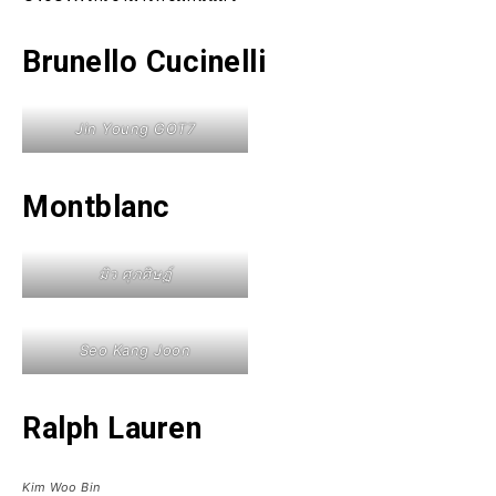
Brunello Cucinelli
Jin Young GOT7
Montblanc
มิว ศุภศิษฏ์
Seo Kang Joon
Ralph Lauren
Kim Woo Bin