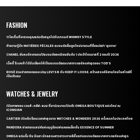
FASHION
11 ไอเท็มที่จะชวนคุณแต่งตัวสนุกไปกับเทรนด์ WHIMSY STYLE
ทำความรู้จัก MATIÈRES FÉCALES แบรนด์คลื่นลูกใหม่มาแรงที่ชื่อแปลว่า ‘อุจจาระ’
CHANEL ยังคงรักษาแชมป์แบรนด์ยอดนิยมอันดับ 1 ประจำไตรมาสที่ 2 ของปี 2026
เบ็คกี้ รีเบคก้า ได้รับเลือกให้เป็นแบรนด์แอมบาสซาเดอร์คนล่าสุดของ TOD’S
ROSÉ ร่วมถ่ายทอดแคมเปญ LEVI’S® กับ KEEP IT LOOSE. สร้างสรรค์นิยามใหม่ในสไตล์ที่
เป็นตัวเอง
WATCHES & JEWELRY
เปิดภาพของ เจมส์-กลัฟ-แบม ที่มาร่วมงานเปิดตัว OMEGA BOUTIQUE แห่งใหม่ ณ
ICONSIAM
CARTIER เปิดตัวเรือนเวลาล่าสุดจาก WATCHES & WONDERS 2026 ครั้งแรกในประเทศไทย
PANDORA ถ่ายทอดเสน่ห์แห่งฤดูร้อนผ่านคอลเล็กชั่น ESSENCE OF SUMMER
OMEGA แต่งตั้ง ชิน มินอา นักแสดงสาวชาวเกาหลีขึ้นแท่นแบรนด์แอมบาสซาเดอร์คนล่าสุด