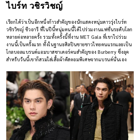
ไบร์ท วชิรวิชญ์
เรียกได้ว่าเป็นอีกหนึ่งก้าวสำคัญของนักแสดงหนุ่มดาวรุ่งไบร์ท
วชิรวิชญ์ ชีวอารี ที่ในปีนี้หนุ่มคนนี้ได้ไปร่วมงานแฟชั่นระดับโลก
หลายต่อหลายครั้ง รวมทั้งครั้งนี้ที่งาน MET Gala ที่เขาไปร่วม
งานนี้เป็นครั้งแรก ทั้งในฐานะศิลปินชายชาวไทยคนแรกและเป็น
โกลบอลแบรนด์แอมบาสซาเดอร์คนสำคัญของ Burberry ซึ่งลุค
สำหรับวันนี้เขาก็สวมใส่เสื้อผ้าคัสตอมพิเศษจากแบรนด์นั่นเอง