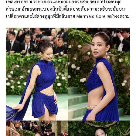
เทลเครปยาวเว้าช่วงเอวและมีกิมมิกด้วยสายรัดเอวประดับมุก
ส่วนเมกอัพเธอมาแบบคลีนบิวตี้แต่ประดับความระยิบระยับบน
เปลือกตาและใส่ต่างหูมุกที่มีกลิ่นอาย Mermaid Core อย่างงดงาม