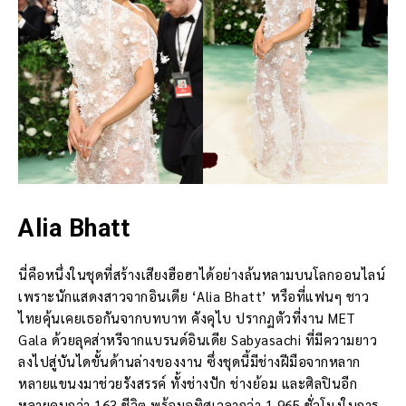
Alia Bhatt
นี่คือหนึ่งในชุดที่สร้างเสียงฮือฮาได้อย่างล้นหลามบนโลกออนไลน์
เพราะนักแสดงสาวจากอินเดีย ‘Alia Bhatt’ หรือที่แฟนๆ ชาว
ไทยคุ้นเคยเธอกันจากบทบาท คังคุไบ ปรากฏตัวที่งาน MET
Gala ด้วยลุคส่าหรีจากแบรนด์อินเดีย Sabyasachi ที่มีความยาว
ลงไปสู่บันไดขั้นด้านล่างของงาน ซึ่งชุดนี้มีช่างฝีมือจากหลาก
หลายแขนงมาช่วยรังสรรค์ ทั้งช่างปัก ช่างย้อม และศิลปินอีก
หลายคนกว่า 163 ชีวิต พร้อมอุทิศเวลากว่า 1,965 ชั่วโมงในการ