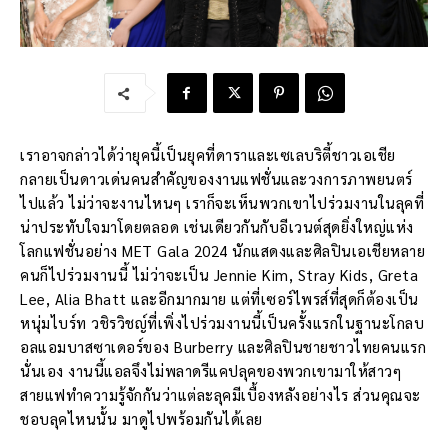
เราอาจกล่าวได้ว่ายุคนี้เป็นยุคที่ดาราและเซเลบริตี้ชาวเอเชีย
กลายเป็นดาวเด่นคนสำคัญของงานแฟชั่นและวงการภาพยนตร์
ไปแล้ว ไม่ว่าจะงานไหนๆ เราก็จะเห็นพวกเขาไปร่วมงานในลุคที่
น่าประทับใจมาโดยตลอด เช่นเดียวกันกับอีเวนต์สุดยิ่งใหญ่แห่ง
โลกแฟชั่นอย่าง MET Gala 2024 นักแสดงและศิลปินเอเชียหลาย
คนก็ไปร่วมงานนี้ ไม่ว่าจะเป็น Jennie Kim, Stray Kids, Greta
Lee, Alia Bhatt และอีกมากมาย แต่ที่เซอร์ไพรส์ที่สุดก็ต้องเป็น
หนุ่มไบร์ท วชิรวิชญ์ที่เพิ่งไปร่วมงานนี้เป็นครั้งแรกในฐานะโกลบ
อลแอมบาสซาเดอร์ของ Burberry และศิลปินชายชาวไทยคนแรก
นั่นเอง งานนี้แอลจึงไม่พลาดรีแคปลุคของพวกเขามาให้สาวๆ
สายแฟทำความรู้จักกันว่าแต่ละลุคมีเบื้องหลังอย่างไร ส่วนคุณจะ
ชอบลุคไหนนั้น มาดูไปพร้อมกันได้เลย