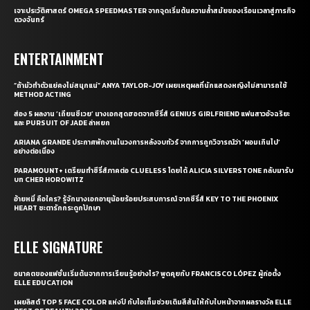
เจาะประวัติศาสตร์ OMEGA SPEEDMASTER จากจุดเริ่มต้นความล้ำสมัยของเรือนเวลาสู่ภารกิจ
ดวงจันทร์
ENTERTAINMENT
“ถ้ามัวทำตัวแย่คงไม่สนุกแน่” ANYA TAYLOR-JOY เผยเหตุผลที่นักแสดงหญิงไม่สามารถใช้
METHOD ACTING
ส่อง 5 ผลงาน ‘เถียนซีเวย’ นางเอกสุดฮอตจากซีรี่ส์ GENIUS GIRLFRIEND แฟนสาวอัจฉริยะ
และ PURSUIT OF JADE ล่าหยก
ARIANA GRANDE ประกาศพักงานในวงการหลังจบทัวร์ จากการถูกวิจารณ์ว่า ‘ผอมเกินไป’
อย่างต่อเนื่อง
PARAMOUNT+ เตรียมทำซีรี่ส์ภาคต่อ CLUELESS โดยได้ ALICIA SILVERSTONE กลับมารับ
บท CHER HOROWITZ
อ้ายหมี่ คือใคร? รู้จักนางเอกอายุน้อยร้อยประสบการณ์ จากซีรี่ส์ KEY TO THE PHOENIX
HEART ชะตารักกระดูกปักษา
ELLE SIGNATURE
อนาคตของแฟชั่นเริ่มต้นจากการเรียนรู้อย่างไร? พูดคุยกับ FRANCISCO LÓPEZ ผู้ก่อตั้ง
ELLE EDUCATION
เผยลิสต์ TOP 5 FACE COLOR แห่งปี กับไอเท็มช่วยเติมสีสันให้กับใบหน้าจากผลรางวัล ELLE