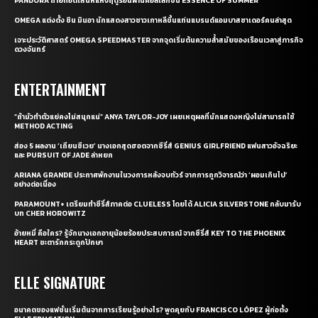
PANDORA ถ่ายทอดเสน่ห์แห่งฤดูร้อนผ่านคอลเล็กชั่น ESSENCE OF SUMMER
OMEGA แต่งตั้ง ชิน มินอา นักแสดงสาวชาวเกาหลีขึ้นแท่นแบรนด์แอมบาสซาเดอร์คนล่าสุด
เจาะประวัติศาสตร์ OMEGA SPEEDMASTER จากจุดเริ่มต้นความล้ำสมัยของเรือนเวลาสู่ภารกิจ
ดวงจันทร์
ENTERTAINMENT
“ถ้ามัวทำตัวแย่คงไม่สนุกแน่” ANYA TAYLOR-JOY เผยเหตุผลที่นักแสดงหญิงไม่สามารถใช้
METHOD ACTING
ส่อง 5 ผลงาน ‘เถียนซีเวย’ นางเอกสุดฮอตจากซีรี่ส์ GENIUS GIRLFRIEND แฟนสาวอัจฉริยะ
และ PURSUIT OF JADE ล่าหยก
ARIANA GRANDE ประกาศพักงานในวงการหลังจบทัวร์ จากการถูกวิจารณ์ว่า ‘ผอมเกินไป’
อย่างต่อเนื่อง
PARAMOUNT+ เตรียมทำซีรี่ส์ภาคต่อ CLUELESS โดยได้ ALICIA SILVERSTONE กลับมารับ
บท CHER HOROWITZ
อ้ายหมี่ คือใคร? รู้จักนางเอกอายุน้อยร้อยประสบการณ์ จากซีรี่ส์ KEY TO THE PHOENIX
HEART ชะตารักกระดูกปักษา
ELLE SIGNATURE
อนาคตของแฟชั่นเริ่มต้นจากการเรียนรู้อย่างไร? พูดคุยกับ FRANCISCO LÓPEZ ผู้ก่อตั้ง