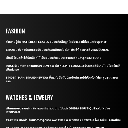
FASHION
ทำความรู้จัก MATIÈRES FÉCALES แบรนด์คลื่นลูกใหม่มาแรงที่ชื่อแปลว่า ‘อุจจาระ’
CHANEL ยังคงรักษาแชมป์แบรนด์ยอดนิยมอันดับ 1 ประจำไตรมาสที่ 2 ของปี 2026
เบ็คกี้ รีเบคก้า ได้รับเลือกให้เป็นแบรนด์แอมบาสซาเดอร์คนล่าสุดของ TOD’S
ROSÉ ร่วมถ่ายทอดแคมเปญ LEVI’S® กับ KEEP IT LOOSE. สร้างสรรค์นิยามใหม่ในสไตล์ที่
เป็นตัวเอง
SPIDER-MAN: BRAND NEW DAY ขึ้นแท่นอันดับ 2 หนังทำรายได้เปิดตัวทั่วโลกสูงสุดตลอด
กาล
WATCHES & JEWELRY
เปิดภาพของ เจมส์-กลัฟ-แบม ที่มาร่วมงานเปิดตัว OMEGA BOUTIQUE แห่งใหม่ ณ
ICONSIAM
CARTIER เปิดตัวเรือนเวลาล่าสุดจาก WATCHES & WONDERS 2026 ครั้งแรกในประเทศไทย