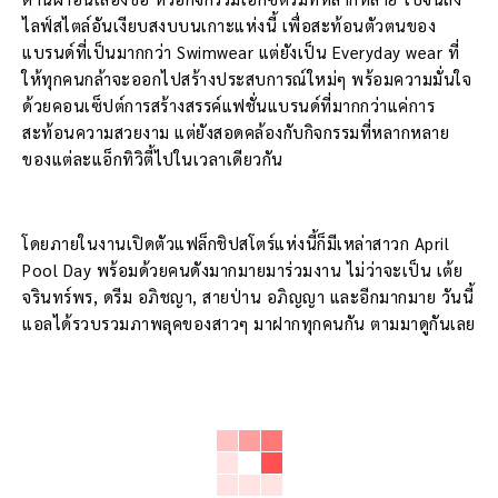
ไลฟ์สไตล์อันเงียบสงบบนเกาะแห่งนี้ เพื่อสะท้อนตัวตนของ
แบรนด์ที่เป็นมากกว่า Swimwear แต่ยังเป็น Everyday wear ที่
ให้ทุกคนกล้าจะออกไปสร้างประสบการณ์ใหม่ๆ พร้อมความมั่นใจ
ด้วยคอนเซ็ปต์การสร้างสรรค์แฟชั่นแบรนด์ที่มากกว่าแค่การ
สะท้อนความสวยงาม แต่ยังสอดคล้องกับกิจกรรมที่หลากหลาย
ของแต่ละแอ็กทิวิตี้ไปในเวลาเดียวกัน
โดยภายในงานเปิดตัวแฟล็กชิปสโตร์แห่งนี้ก็มีเหล่าสาวก April
Pool Day พร้อมด้วยคนดังมากมายมาร่วมงาน ไม่ว่าจะเป็น เต้ย
จรินทร์พร, ดรีม อภิชญา, สายป่าน อภิญญา และอีกมากมาย วันนี้
แอลได้รวบรวมภาพลุคของสาวๆ มาฝากทุกคนกัน ตามมาดูกันเลย