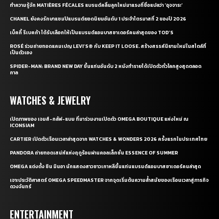
ทำความรู้จัก MATIÈRES FÉCALES แบรนด์คลื่นลูกใหม่มาแรงที่ชื่อแปลว่า ‘อุจจาระ’
CHANEL ยังคงรักษาแชมป์แบรนด์ยอดนิยมอันดับ 1 ประจำไตรมาสที่ 2 ของปี 2026
เบ็คกี้ รีเบคก้า ได้รับเลือกให้เป็นแบรนด์แอมบาสซาเดอร์คนล่าสุดของ TOD’S
ROSÉ ร่วมถ่ายทอดแคมเปญ LEVI’S® กับ KEEP IT LOOSE. สร้างสรรค์นิยามใหม่ในสไตล์ที่
เป็นตัวเอง
SPIDER-MAN: BRAND NEW DAY ขึ้นแท่นอันดับ 2 หนังทำรายได้เปิดตัวทั่วโลกสูงสุดตลอด
กาล
WATCHES & JEWELRY
เปิดภาพของ เจมส์-กลัฟ-แบม ที่มาร่วมงานเปิดตัว OMEGA BOUTIQUE แห่งใหม่ ณ
ICONSIAM
CARTIER เปิดตัวเรือนเวลาล่าสุดจาก WATCHES & WONDERS 2026 ครั้งแรกในประเทศไทย
PANDORA ถ่ายทอดเสน่ห์แห่งฤดูร้อนผ่านคอลเล็กชั่น ESSENCE OF SUMMER
OMEGA แต่งตั้ง ชิน มินอา นักแสดงสาวชาวเกาหลีขึ้นแท่นแบรนด์แอมบาสซาเดอร์คนล่าสุด
เจาะประวัติศาสตร์ OMEGA SPEEDMASTER จากจุดเริ่มต้นความล้ำสมัยของเรือนเวลาสู่ภารกิจ
ดวงจันทร์
ENTERTAINMENT