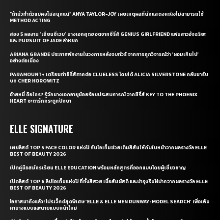
“ถ้ามัวทำตัวแย่คงไม่สนุกแน่” ANYA TAYLOR-JOY เผยเหตุผลที่นักแสดงหญิงไม่สามารถใช้
METHOD ACTING
ส่อง 5 ผลงาน ‘เถียนซีเวย’ นางเอกสุดฮอตจากซีรี่ส์ GENIUS GIRLFRIEND แฟนสาวอัจฉริยะ
และ PURSUIT OF JADE ล่าหยก
ARIANA GRANDE ประกาศพักงานในวงการหลังจบทัวร์ จากการถูกวิจารณ์ว่า ‘ผอมเกินไป’
อย่างต่อเนื่อง
PARAMOUNT+ เตรียมทำซีรี่ส์ภาคต่อ CLUELESS โดยได้ ALICIA SILVERSTONE กลับมารับ
บท CHER HOROWITZ
อ้ายหมี่ คือใคร? รู้จักนางเอกอายุน้อยร้อยประสบการณ์ จากซีรี่ส์ KEY TO THE PHOENIX
HEART ชะตารักกระดูกปักษา
ELLE SIGNATURE
เผยลิสต์ TOP 5 FACE COLOR แห่งปี กับไอเท็มช่วยเติมสีสันให้กับใบหน้าจากผลรางวัล ELLE
BEST OF BEAUTY 2026
เปิดคู่มือสมัครเรียน ELLE EDUCATION พร้อมหลักสูตรที่ออกแบบโดยผู้เชี่ยวชาญ
เปิดลิสต์ TOP 6 ลิปไอเท็มแห่งปี ที่ทั้งสีสวย เนื้อสัมผัสดี และบำรุงริมฝีปากจากผลรางวัล ELLE
BEST OF BEAUTY 2026
โอกาสมาถึงแล้ว! โปรเจ็กต์สุดพิเศษ ‘ELLE & ELLE MEN RUNWAY: MODEL SEARCH’ เพื่อเฟ้น
หานางแบบและนายแบบหน้าใหม่