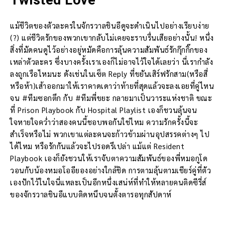
Twisted Love
แม้ชีวิตของตัวละครในจักรวาลชินอีดูจะดำเนินไปอย่างเรียบง่าย
(?) แต่ชีวิตรักของพวกเขากลับไม่เคยจะราบรื่นเสียอย่างนั้น! หนึ่ง
สิ่งที่มัดคนดูไว้อย่างอยู่หมัดคือการลุ้นความสัมพันธ์รักกุ๊กกิ๊กของ
เหล่าตัวละคร ซึ่งบางครั้งเราเองก็ไม่อาจไว้ใจได้เลยว่า นี่เรากำลัง
ลงถูกเรือไหมนะ ดังเช่นในเซ็ต Reply ที่ขยันเสิร์ฟรักสาม(หรือสี่
หรือห้า)เส้าออกมาให้เราคาดเดาว่าท้ายที่สุดแล้วจะลงเอยที่คู่ไหน
จน #ทีมซอกตึก กับ #ทีมพี่ขยะ กลายมาเป็นวาระแห่งชาติ ขณะ
ที่ Prison Playbook กับ Hospital Playlist เองก็ชวนลุ้นจน
ใจหายใจคว่ำว่าสองคนนี้ชอบพอกันใช่ไหม ความรักครั้งนี้จะ
สำเร็จหรือไม่ พวกเขาแต่ละคนจะก้าวข้ามผ่านอุปสรรคต่างๆ ไป
ได้ไหม หรือรักกันแล้วจะไปรอดรึเปล่า แม้แต่ Resident
Playbook เองก็ยังชวนให้เราจับตาความสัมพันธ์ของพี่หมอกูโด
วอนกับน้องหมอโออียองอย่างใกล้ชิด การตามลุ้นตามเชียร์คู่ที่ตัว
เองปักไว้ในใจนี่แหละเป็นอีกหนึ่งเสน่ห์ที่ทำให้หลายคนติดซีรี่ส์
ของจักรวาลชินอีแบบติดหนึบจนตั้งตารอทุกสัปดาห์