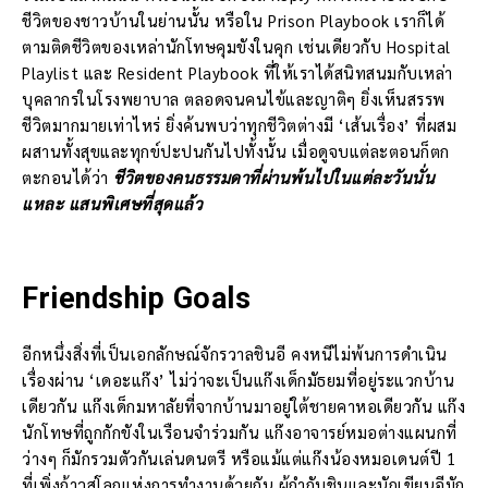
ชีวิตของชาวบ้านในย่านนั้น หรือใน Prison Playbook เราก็ได้
ตามติดชีวิตของเหล่านักโทษคุมขังในคุก เช่นเดียวกับ Hospital
Playlist และ Resident Playbook ที่ให้เราได้สนิทสนมกับเหล่า
บุคลากรในโรงพยาบาล ตลอดจนคนไข้และญาติๆ ยิ่งเห็นสรรพ
ชีวิตมากมายเท่าไหร่ ยิ่งค้นพบว่าทุกชีวิตต่างมี ‘เส้นเรื่อง’ ที่ผสม
ผสานทั้งสุขและทุกข์ปะปนกันไปทั้งนั้น เมื่อดูจบแต่ละตอนก็ตก
ตะกอนได้ว่า
ชีวิตของคนธรรมดาที่ผ่านพ้นไปในแต่ละวันนั่น
แหละ แสนพิเศษที่สุดแล้ว
Friendship Goals
อีกหนึ่งสิ่งที่เป็นเอกลักษณ์จักรวาลชินอี คงหนีไม่พ้นการดำเนิน
เรื่องผ่าน ‘เดอะแก๊ง’ ไม่ว่าจะเป็นแก๊งเด็กมัธยมที่อยู่ระแวกบ้าน
เดียวกัน แก๊งเด็กมหาลัยที่จากบ้านมาอยู่ใต้ชายคาหอเดียวกัน แก๊ง
นักโทษที่ถูกกักขังในเรือนจำร่วมกัน แก๊งอาจารย์หมอต่างแผนกที่
ว่างๆ ก็มักรวมตัวกันเล่นดนตรี หรือแม้แต่แก๊งน้องหมอเดนต์ปี 1
ที่เพิ่งก้าวสู่โลกแห่งการทำงานด้วยกัน ผู้กำกับชินและนักเขียนอีมัก