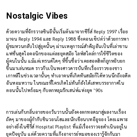
Nostalgic Vibes
ด้วยความที่จักรวาลชินอีนั้นเริ่มต้นมาจากซีรี่ส์ Reply 1997 เรื่อย
มาจน Reply 1994 และ Reply 1988 ซึ่งคอนเซ็ปต์ว่าด้วยการพา
ผู้ชมหวนกลับไปสู่ยุคนั้นๆ ผ่านเหตุการณ์สำคัญอันเป็นที่เล่าขาน
แฟชั่นสุดไอคอนิกของแต่ละยุคสมัย ไลฟ์สไตล์การใช้ชีวิตของ
ผู้คนในนั้น แม้แต่เทรนด์ใดๆ ที่ขึ้นชื่อว่าเคยฮอตฮิตก็ถูกหยิบยก
ขึ้นมาเล่นหมด ราวกับเป็นพงศาวดารบันทึกเรื่องราวของชาว
เกาหลีในช่วงเวลานั้นๆ ทำเอาคนที่เกิดทันสมัยก็ได้หวนนึกถึงอดีต
อันหอมหวาน ในขณะที่ใครเกิดไม่ทันก็ยังได้เสพบรรยากาศใน
ตอนนั้นไปพร้อมๆ กับตกหลุมรักเสน่ห์แห่งยุค ’90s
การเล่นกับกลิ่นอายของวันวานนั้นยังคงตกทอดมาสู่ผลงานเรื่อง
ถัดๆ มาของผู้กำกับชินวอนโฮและนักเขียนบทอีอูจอง โดยเฉพาะ
อย่างยิ่งในซีรี่ส์ Hospital Playlist ที่แม้เรื่องราวจะดำเนินอยู่ใน
ยุคปัจจุบัน แต่ด้วยความที่แก๊งอาจารย์หมอของเรารู้จักกันมา