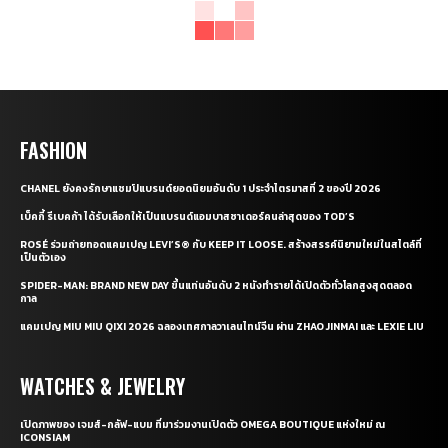
FASHION
CHANEL ยังคงรักษาแชมป์แบรนด์ยอดนิยมอันดับ 1 ประจำไตรมาสที่ 2 ของปี 2026
เบ็คกี้ รีเบคก้า ได้รับเลือกให้เป็นแบรนด์แอมบาสซาเดอร์คนล่าสุดของ TOD’S
ROSÉ ร่วมถ่ายทอดแคมเปญ LEVI’S® กับ KEEP IT LOOSE. สร้างสรรค์นิยามใหม่ในสไตล์ที่
เป็นตัวเอง
SPIDER-MAN: BRAND NEW DAY ขึ้นแท่นอันดับ 2 หนังทำรายได้เปิดตัวทั่วโลกสูงสุดตลอด
กาล
แคมเปญ MIU MIU QIXI 2026 ฉลองเทศกาลวาเลนไทน์จีน ผ่าน ZHAO JINMAI และ LEXIE LIU
WATCHES & JEWELRY
เปิดภาพของ เจมส์-กลัฟ-แบม ที่มาร่วมงานเปิดตัว OMEGA BOUTIQUE แห่งใหม่ ณ
ICONSIAM