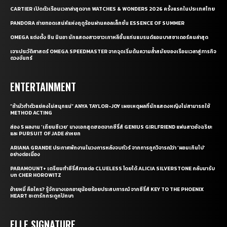
CARTIER เปิดตัวเรือนเวลาล่าสุดจาก WATCHES & WONDERS 2026 ครั้งแรกในประเทศไทย
PANDORA ถ่ายทอดเสน่ห์แห่งฤดูร้อนผ่านคอลเล็กชั่น ESSENCE OF SUMMER
OMEGA แต่งตั้ง ชิน มินอา นักแสดงสาวชาวเกาหลีขึ้นแท่นแบรนด์แอมบาสซาเดอร์คนล่าสุด
เจาะประวัติศาสตร์ OMEGA SPEEDMASTER จากจุดเริ่มต้นความล้ำสมัยของเรือนเวลาสู่ภารกิจ
ดวงจันทร์
ENTERTAINMENT
“ถ้ามัวทำตัวแย่คงไม่สนุกแน่” ANYA TAYLOR-JOY เผยเหตุผลที่นักแสดงหญิงไม่สามารถใช้
METHOD ACTING
ส่อง 5 ผลงาน ‘เถียนซีเวย’ นางเอกสุดฮอตจากซีรี่ส์ GENIUS GIRLFRIEND แฟนสาวอัจฉริยะ
และ PURSUIT OF JADE ล่าหยก
ARIANA GRANDE ประกาศพักงานในวงการหลังจบทัวร์ จากการถูกวิจารณ์ว่า ‘ผอมเกินไป’
อย่างต่อเนื่อง
PARAMOUNT+ เตรียมทำซีรี่ส์ภาคต่อ CLUELESS โดยได้ ALICIA SILVERSTONE กลับมารับ
บท CHER HOROWITZ
อ้ายหมี่ คือใคร? รู้จักนางเอกอายุน้อยร้อยประสบการณ์ จากซีรี่ส์ KEY TO THE PHOENIX
HEART ชะตารักกระดูกปักษา
ELLE SIGNATURE