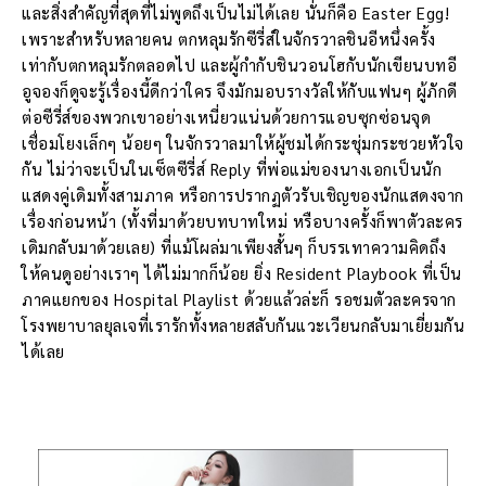
และสิ่งสำคัญที่สุดที่ไม่พูดถึงเป็นไม่ได้เลย นั่นก็คือ Easter Egg!
เพราะสำหรับหลายคน ตกหลุมรักซีรี่ส์ในจักรวาลชินอีหนึ่งครั้ง
เท่ากับตกหลุมรักตลอดไป และผู้กำกับชินวอนโฮกับนักเขียนบทอี
อูจองก็ดูจะรู้เรื่องนี้ดีกว่าใคร จึงมักมอบรางวัลให้กับแฟนๆ ผู้ภักดี
ต่อซีรี่ส์ของพวกเขาอย่างเหนี่ยวแน่นด้วยการแอบซุกซ่อนจุด
เชื่อมโยงเล็กๆ น้อยๆ ในจักรวาลมาให้ผู้ชมได้กระชุ่มกระชวยหัวใจ
กัน ไม่ว่าจะเป็นในเซ็ตซีรี่ส์ Reply ที่พ่อแม่ของนางเอกเป็นนัก
แสดงคู่เดิมทั้งสามภาค หรือการปรากฏตัวรับเชิญของนักแสดงจาก
เรื่องก่อนหน้า (ทั้งที่มาด้วยบทบาทใหม่ หรือบางครั้งก็พาตัวละคร
เดิมกลับมาด้วยเลย) ที่แม้โผล่มาเพียงสั้นๆ ก็บรรเทาความคิดถึง
ให้คนดูอย่างเราๆ ได้ไม่มากก็น้อย ยิ่ง Resident Playbook ที่เป็น
ภาคแยกของ Hospital Playlist ด้วยแล้วล่ะก็ รอชมตัวละครจาก
โรงพยาบาลยุลเจที่เรารักทั้งหลายสลับกันแวะเวียนกลับมาเยี่ยมกัน
ได้เลย