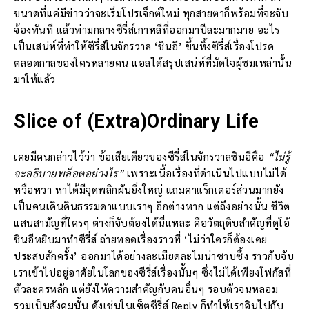
ขนาดที่แค่มีข่าวว่าจะเริ่มโปรเจ็กต์ใหม่ ทุกสายตาก็พร้อมที่จะจับ
จ้องทันที แล้วท่ามกลางซีรี่ส์เกาหลีที่ออกมาปีละมากมาย อะไร
เป็นเสน่ห์ที่ทำให้ซีรี่ส์ในจักรวาล ‘ชินอี’ ขึ้นหิ้งซีรี่ส์เรื่องโปรด
ตลอดกาลของใครหลายคน แอลได้สรุปเสน่ห์ที่มัดใจผู้ชมเหล่านั้น
มาให้แล้ว
Slice of (Extra)Ordinary Life
เคยมีคนกล่าวไว้ว่า ข้อเสียเดียวของซีรี่ส์ในจักรวาลชินอีคือ
“ไม่รู้
จะอธิบายพล็อตอย่างไร”
เพราะเนื้อเรื่องที่ดำเนินไปแบบไม่ได้
หวือหวา หาได้มีจุดพลิกผันยิ่งใหญ่ แถมคาแร็กเตอร์ส่วนมากยัง
เป็นคนเดินดินธรรมดาแบบเราๆ อีกต่างหาก แต่ถึงอย่างนั้น ชีวิต
แสนสามัญที่ใครๆ ต่างก็จับต้องได้นี่แหละ คือวัตถุดิบสำคัญที่ดูโอ้
ชินอีหยิบมาทำซีรี่ส์ ถ่ายทอดเรื่องราวที่ ‘ไม่ว่าใครก็ต้องเคย
ประสบสักครั้ง’ ออกมาได้อย่างละเมียดละไมน่าซาบซึ้ง ราวกับจับ
เราเข้าไปอยู่อาศัยในโลกของซีรี่ส์เรื่องนั้นๆ ซึ่งไม่ได้เพียงโฟกัสที่
ตัวละครหลัก แต่ยังให้ความสำคัญกับคนอื่นๆ รอบตัวจนหลอม
รวมเป็นสังคมนั้น ดังเช่นในเซ็ตซีรี่ส์ Reply ก็ทำให้เราอินไปกับ