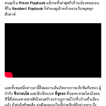
คนคุกใน
Prison Playbook
แม้กระทั่งล่าสุดกับก๊วนน้องหมอเจน
ซีใน
Resident Playbook
ก็ทำคนดูเฝ้าหน้าจอรอวันหยุดทุก
สัปดาห์
และทั้งหมดนี่กล่าวมานี้คือผลงานอันเกิดจากการแท็กทีมกันของ ผู้
กำกับ
ชินวอนโฮ
และนักเขียนบท
อีอูจอง
ที่นอกจากจะโดนใจคอ
ซีรี่ส์โดยเฉพาะสายฮีลใจจนสร้างปรากฏการณ์ไปทั่วบ้านทั่วเมือง
แล้ว ยังส่งอิทธิพลดีๆ ต่อสังคมจนเป็นที่ประจักษ์อีกต่างหาก ถึง