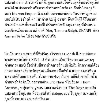
แสดงสาวจากประเทศจีนที่ดึงดูดความสนใจด้วยลุคสีทองซิลลูเอ็ต
ทรงโค้งแปลกตาสำหรับการเข้าร่วมชมโชว์คอลเล็กชั่นโอตกูตูร์
ของ Iris van Herpen ซึ่งสะท้อนความสวยราวกับนางพญาของ
เธอได้เป็นอย่างดี ตามมาด้วย ชมพู่ อารยา อีกหนึ่งผู้ได้รับฉายา
ตัวแม่ด้านแฟชั่นของไทยก็ไปร่วมชมโชว์ในลุคต่างๆ ที่นำเสนอ
เอกลักษณ์ของแบรนด์ อาทิ Dior, Tamara Ralph, CHANEL และ
Armani Privé ได้อย่างลงตัวเช่นกัน
โดยในบรรดาเซเลบริตี้ที่ฟร้อนต์โรวของ Dior ยังมีแบรนด์แอม
บาสซาเดอร์อย่าง XIN LIU ที่มาเรียกเสียงกรี๊ดจากเหล่าแฟนๆ
ด้วยการแมตช์เสื้อผ้าในสีขาวดำคลาสสิกแต่เพิ่มกิมมิกความเก๋ด้วย
การเล่นเลเยอร์จากวัสดุของแจ็กเกต เสื้อตัวใน และกางเกงที่คอ
นทราสต์กันอย่างลงตัว ส่วนทางแฟนๆ ฝั่งเกาหลีก็ยังคงครึกครื้น
ด้วยเหล่าศิลปินในวงการอย่าง Eric Nam ที่โชว์ของ Thom
Browne , หนุ่มฮอต จูยอน เมมเบอร์จากวง The Boyz และนัก
แสดงสาวโรยุนซอ ที่ร่วมชมโชว์ Balenciaga ในลุคงานเทเลอริ่ง
สุดเนี้ยบแบบออลแบล็กนั่นเอง