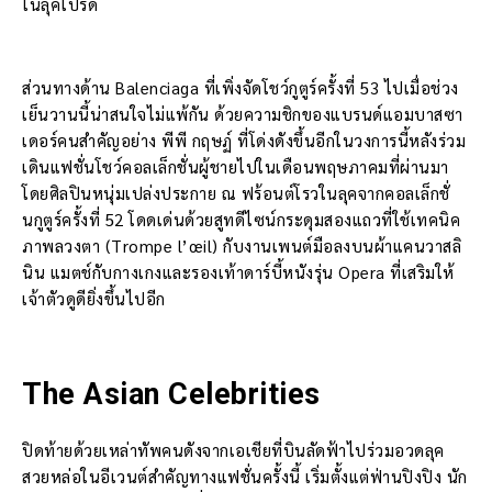
ในลุคโปรด
ส่วนทางด้าน Balenciaga ที่เพิ่งจัดโชว์กูตูร์ครั้งที่ 53 ไปเมื่อช่วง
เย็นวานนี้น่าสนใจไม่แพ้กัน ด้วยความชิกของแบรนด์แอมบาสซา
เดอร์คนสำคัญอย่าง พีพี กฤษฏ์ ที่โด่งดังขึ้นอีกในวงการนี้หลังร่วม
เดินแฟชั่นโชว์คอลเล็กชั่นผู้ชายไปในเดือนพฤษภาคมที่ผ่านมา
โดยศิลปินหนุ่มเปล่งประกาย ณ ฟร้อนต์โรวในลุคจากคอลเล็กชั่
นกูตูร์ครั้งที่ 52 โดดเด่นด้วยสูทดีไซน์กระดุมสองแถวที่ใช้เทคนิค
ภาพลวงตา (Trompe l’œil) กับงานเพนต์มือลงบนผ้าแคนวาสลิ
นิน แมตช์กับกางเกงและรองเท้าดาร์บี้หนังรุ่น Opera ที่เสริมให้
เจ้าตัวดูดียิ่งขึ้นไปอีก
The Asian Celebrities
ปิดท้ายด้วยเหล่าทัพคนดังจากเอเชียที่บินลัดฟ้าไปร่วมอวดลุค
สวยหล่อในอีเวนต์สำคัญทางแฟชั่นครั้งนี้ เริ่มตั้งแต่ฟ่านปิงปิง นัก