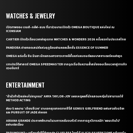
WATCHES & JEWELRY
เปิดภาพของ เจมส์-กลัฟ-แบม ที่มาร่วมงานเปิดตัว OMEGA BOUTIQUE แห่งใหม่ ณ
ICONSIAM
CARTIER เปิดตัวเรือนเวลาล่าสุดจาก WATCHES & WONDERS 2026 ครั้งแรกในประเทศไทย
PANDORA ถ่ายทอดเสน่ห์แห่งฤดูร้อนผ่านคอลเล็กชั่น ESSENCE OF SUMMER
OMEGA แต่งตั้ง ชิน มินอา นักแสดงสาวชาวเกาหลีขึ้นแท่นแบรนด์แอมบาสซาเดอร์คนล่าสุด
เจาะประวัติศาสตร์ OMEGA SPEEDMASTER จากจุดเริ่มต้นความล้ำสมัยของเรือนเวลาสู่ภารกิจ
ดวงจันทร์
ENTERTAINMENT
“ถ้ามัวทำตัวแย่คงไม่สนุกแน่” ANYA TAYLOR-JOY เผยเหตุผลที่นักแสดงหญิงไม่สามารถใช้
METHOD ACTING
ส่อง 5 ผลงาน ‘เถียนซีเวย’ นางเอกสุดฮอตจากซีรี่ส์ GENIUS GIRLFRIEND แฟนสาวอัจฉริยะ
และ PURSUIT OF JADE ล่าหยก
ARIANA GRANDE ประกาศพักงานในวงการหลังจบทัวร์ จากการถูกวิจารณ์ว่า ‘ผอมเกินไป’
อย่างต่อเนื่อง
PARAMOUNT+ เตรียมทำซีรี่ส์ภาคต่อ CLUELESS โดยได้ ALICIA SILVERSTONE กลับมารับ