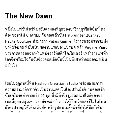
The New Dawn
หนึ่งในแฟชั่นโชว์ที่น่าจับตามองที่สุดของปารีสกูตูร์วีกซีซั่นนี้ คง
ต้องขอยกให้ CHANEL กับคอลเล็กชั่น Fall/Winter 2024/25
Haute Couture ท่ามกลาง Palais Garnier โรงละครอุปรากรแห่ง
ชาติฝรั่งเศส ที่นับเป็นผลงานแรกของแบรนด์ หลัง Virginie Viard
ประกาศลาออกจากตำแหน่งอาร์ทิสติกไดเร็กเตอร์ เหล่าสายแฟทั่ว
โลกจึงพร้อมใจกับจับจ้องคอลเล็กชั่นนี้เป็นพิเศษว่าจะออกมาเป็น
อย่างไร
โดยในฤดูกาลนี้ทีม Fashion Creation Studio พร้อมฉายภาพ
ความดรามาติกราวกับเป็นงานแสดงในโอเปร่าเฮ้าส์ผ่านคอลเล็ก
ชั่นเครื่องแต่งกายกว่า 46 ลุค ซึ่งมีทั้งซิลลูเอตตามสไตล์ของชา
เนลที่ทุกคนคุ้นเคย เอกลักษณ์อย่างการใช้ผ้าทวีดและสีโมโนโทน
ยังคงปรากฏให้เห็นเด่นชัด หรือรูปแบบเสื้อผ้าที่ทำให้นึกถึงชิ้น