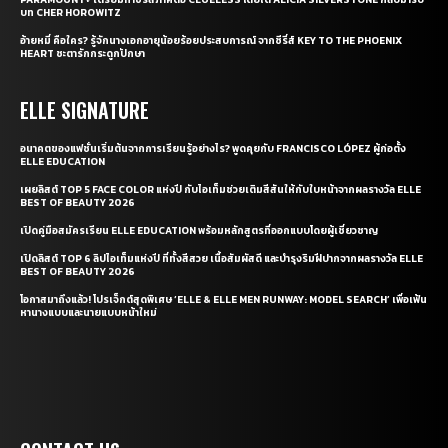
บท CHER HOROWITZ
อ้ายหมี่ คือใคร? รู้จักนางเอกอายุน้อยร้อยประสบการณ์ จากซีรี่ส์ KEY TO THE PHOENIX
HEART ชะตารักกระดูกปักษา
ELLE SIGNATURE
อนาคตของแฟชั่นเริ่มต้นจากการเรียนรู้อย่างไร? พูดคุยกับ FRANCISCO LÓPEZ ผู้ก่อตั้ง
ELLE EDUCATION
เผยลิสต์ TOP 5 FACE COLOR แห่งปี กับไอเท็มช่วยเติมสีสันให้กับใบหน้าจากผลรางวัล ELLE
BEST OF BEAUTY 2026
เปิดคู่มือสมัครเรียน ELLE EDUCATION พร้อมหลักสูตรที่ออกแบบโดยผู้เชี่ยวชาญ
เปิดลิสต์ TOP 6 ลิปไอเท็มแห่งปี ที่ทั้งสีสวย เนื้อสัมผัสดี และบำรุงริมฝีปากจากผลรางวัล ELLE
BEST OF BEAUTY 2026
โอกาสมาถึงแล้ว! โปรเจ็กต์สุดพิเศษ ‘ELLE & ELLE MEN RUNWAY: MODEL SEARCH’ เพื่อเฟ้น
หานางแบบและนายแบบหน้าใหม่