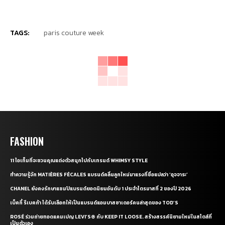
TAGS:
paris couture week
FASHION
11 ไอเท็มที่จะชวนคุณแต่งตัวสนุกไปกับเทรนด์ WHIMSY STYLE
ทำความรู้จัก MATIÈRES FÉCALES แบรนด์คลื่นลูกใหม่มาแรงที่ชื่อแปลว่า ‘อุจจาระ’
CHANEL ยังคงรักษาแชมป์แบรนด์ยอดนิยมอันดับ 1 ประจำไตรมาสที่ 2 ของปี 2026
เบ็คกี้ รีเบคก้า ได้รับเลือกให้เป็นแบรนด์แอมบาสซาเดอร์คนล่าสุดของ TOD’S
ROSÉ ร่วมถ่ายทอดแคมเปญ LEVI’S® กับ KEEP IT LOOSE. สร้างสรรค์นิยามใหม่ในสไตล์ที่
เป็นตัวเอง