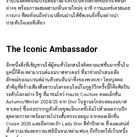
งานในอดีตของแบรนด์อย่างผ้าเครปในที่รังสรรค์ขึ้นจากเทคนิก
ต่างๆ พร้อมการผสมผสานกลิ่นอายใหม่ๆ อาทิ การแมตช์เดรสและ
กางเกง ที่สะท้อนถึงช่วงเปลี่ยนผ่านให้ชัดเจนยิ่งขึ้นอย่างน่า
ประทับใจเลยทีเดียว
The Iconic Ambassador
อีกหนึ่งสิ่งที่เชิญชวนให้ผู้คนทั่วโลกสนใจติดตามแฟชั่นมากขึ้นใน
ยุคนี้ก็คือเหล่าแบรนด์แอมบาสซาเดอร์ ที่มาช่วยนำเสนออัต
ลักษณ์ของแบรนด์ผ่านตัวตนอันน่าทึ่งของพวกเขา โดยบุคคล
สำคัญที่สร้างเสียงฮือฮาบนโลกออนไลน์ในกูตูร์วีกครั้งนี้ก็คือศิลปิน
ระดับโลกอย่าง จีซู ที่มาชมโชว์ Haute Couture คอลเล็กชั่น
Autumn/Winter 2024/25 จาก Dior ในฐานะโกลบอลแอมบาส
ซาเดอร์ ซึ่งเธอปรากฏตัวด้วยชุดแจ็กเกตที่เต็มไปด้วยผลงานปัก
สุดตระการตาพร้อมกระโปรงสั้นทรงบอลลูน จากคอลเล็กชั่น
Cruise 2025 และถือกระเป๋า Lady Dior สีดำปักลาย ซึ่งเผยเสน่ห์
ทั้งความเท่และความเฟมินีนจนเหล่าแฟนๆ ถึงกับยกให้เป็นหนึ่ง