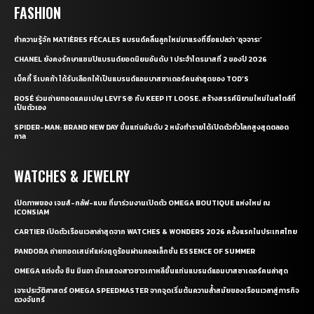
FASHION
ทำความรู้จัก MATIÈRES FÉCALES แบรนด์คลื่นลูกใหม่มาแรงที่ชื่อแปลว่า ‘อุจจาระ’
CHANEL ยังคงรักษาแชมป์แบรนด์ยอดนิยมอันดับ 1 ประจำไตรมาสที่ 2 ของปี 2026
เบ็คกี้ รีเบคก้า ได้รับเลือกให้เป็นแบรนด์แอมบาสซาเดอร์คนล่าสุดของ TOD’S
ROSÉ ร่วมถ่ายทอดแคมเปญ LEVI’S® กับ KEEP IT LOOSE. สร้างสรรค์นิยามใหม่ในสไตล์ที่
เป็นตัวเอง
SPIDER-MAN: BRAND NEW DAY ขึ้นแท่นอันดับ 2 หนังทำรายได้เปิดตัวทั่วโลกสูงสุดตลอด
กาล
WATCHES & JEWELRY
เปิดภาพของ เจมส์-กลัฟ-แบม ที่มาร่วมงานเปิดตัว OMEGA BOUTIQUE แห่งใหม่ ณ
ICONSIAM
CARTIER เปิดตัวเรือนเวลาล่าสุดจาก WATCHES & WONDERS 2026 ครั้งแรกในประเทศไทย
PANDORA ถ่ายทอดเสน่ห์แห่งฤดูร้อนผ่านคอลเล็กชั่น ESSENCE OF SUMMER
OMEGA แต่งตั้ง ชิน มินอา นักแสดงสาวชาวเกาหลีขึ้นแท่นแบรนด์แอมบาสซาเดอร์คนล่าสุด
เจาะประวัติศาสตร์ OMEGA SPEEDMASTER จากจุดเริ่มต้นความล้ำสมัยของเรือนเวลาสู่ภารกิจ
ดวงจันทร์