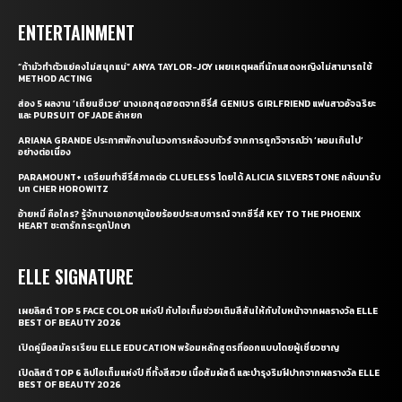
ENTERTAINMENT
“ถ้ามัวทำตัวแย่คงไม่สนุกแน่” ANYA TAYLOR-JOY เผยเหตุผลที่นักแสดงหญิงไม่สามารถใช้
METHOD ACTING
ส่อง 5 ผลงาน ‘เถียนซีเวย’ นางเอกสุดฮอตจากซีรี่ส์ GENIUS GIRLFRIEND แฟนสาวอัจฉริยะ
และ PURSUIT OF JADE ล่าหยก
ARIANA GRANDE ประกาศพักงานในวงการหลังจบทัวร์ จากการถูกวิจารณ์ว่า ‘ผอมเกินไป’
อย่างต่อเนื่อง
PARAMOUNT+ เตรียมทำซีรี่ส์ภาคต่อ CLUELESS โดยได้ ALICIA SILVERSTONE กลับมารับ
บท CHER HOROWITZ
อ้ายหมี่ คือใคร? รู้จักนางเอกอายุน้อยร้อยประสบการณ์ จากซีรี่ส์ KEY TO THE PHOENIX
HEART ชะตารักกระดูกปักษา
ELLE SIGNATURE
เผยลิสต์ TOP 5 FACE COLOR แห่งปี กับไอเท็มช่วยเติมสีสันให้กับใบหน้าจากผลรางวัล ELLE
BEST OF BEAUTY 2026
เปิดคู่มือสมัครเรียน ELLE EDUCATION พร้อมหลักสูตรที่ออกแบบโดยผู้เชี่ยวชาญ
เปิดลิสต์ TOP 6 ลิปไอเท็มแห่งปี ที่ทั้งสีสวย เนื้อสัมผัสดี และบำรุงริมฝีปากจากผลรางวัล ELLE
BEST OF BEAUTY 2026