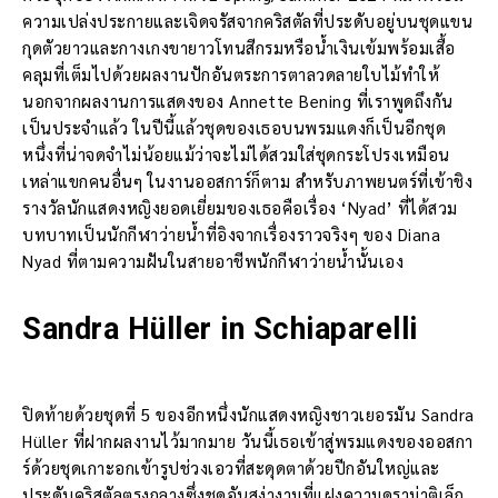
ความเปล่งประกายและเจิดจรัสจากคริสตัลที่ประดับอยู่บนชุดแขน
กุดตัวยาวและกางเกงขายาวโทนสีกรมหรือน้ำเงินเข้มพร้อมเสื้อ
คลุมที่เต็มไปด้วยผลงานปักอันตระการตาลวดลายใบไม้ทำให้
นอกจากผลงานการแสดงของ Annette Bening ที่เราพูดถึงกัน
เป็นประจำแล้ว ในปีนี้แล้วชุดของเธอบนพรมแดงก็เป็นอีกชุด
หนึ่งที่น่าจดจำไม่น้อยแม้ว่าจะไม่ได้สวมใส่ชุดกระโปรงเหมือน
เหล่าแขกคนอื่นๆ ในงานออสการ์ก็ตาม สำหรับภาพยนตร์ที่เข้าชิง
รางวัลนักแสดงหญิงยอดเยี่ยมของเธอคือเรื่อง ‘Nyad’ ที่ได้สวม
บทบาทเป็นนักกีฬาว่ายน้ำที่อิงจากเรื่องราวจริงๆ ของ Diana
Nyad ที่ตามความฝันในสายอาชีพนักกีฬาว่ายน้ำนั้นเอง
Sandra Hüller in Schiaparelli
ปิดท้ายด้วยชุดที่ 5 ของอีกหนึ่งนักแสดงหญิงชาวเยอรมัน Sandra
Hüller ที่ฝากผลงานไว้มากมาย วันนี้เธอเข้าสู่พรมแดงของออสกา
ร์ด้วยชุดเกาะอกเข้ารูปช่วงเอวที่สะดุดตาด้วยปีกอันใหญ่และ
ประดับคริสตัลตรงกลางซึ่งชุดอันสง่างามที่แฝงความดราม่าติเล็ก