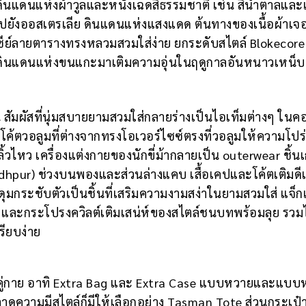
ินแดนแห่งผ้าวูลและหนังเฉดสีธรรมชาติ เช่น สีน้ำตาลและเ
ปยังออสเตรเลีย ดินแดนแห่งแสงแดด ต้นทางของเนื้อผ้าเจอร
์ซีย์ลายตารางทรงหลวมสวมใส่ง่าย ยกระดับสไตล์ Blokecore
ีย ดินแดนแห่งขนแกะมาเติมความอุ่นในฤดูกาลอันหนาวเหน็
้ยน สัมผัสที่นุ่มสบายยามสวมใส่กลายร่างเป็นไอเท็มต่างๆ ในค
 โค้ตวอลูมที่ต่างจากทรงโอเวอร์ไซซ์ตรงที่วอลูมให้ความโปร
้วไหว เครื่องแต่งกายของนักขี่ม้ากลายเป็น outerwear ชิ้นเ
dhpur) ช่วงบนพองและส่วนล่างแคบ เสื้อเคปและโค้ตเติมดี
ะดุมกระชับตัวเป็นชิ้นที่เสริมความงามสง่าในยามสวมใส่ แจ็
เอว และกระโปรงควิลต์เติมเสน่ห์ของสไตล์ชนบทพร้อมลุย รวม
รียบง่าย
คู่กาย อาทิ Extra Bag และ Extra Case แบบหวายและแบบห
พลาดความมีสไตล์ก็มีให้เลือกอย่าง Tasman Tote ส่วนกระเป๋