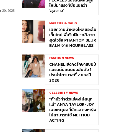
FÉCALES แบรนด์คลื่นลูก
ใหม่มาแรงที่ชื่อแปลว่า
‘อุจจาระ’
 20, 2023
MAKEUP & NAILS
เผยความน่าหลงใหลของไอ
เท็มใหม่เพื่อริมฝีปากสีสวย
สุดไวรัล PHANTOM BLUR
BALM จาก HOURGLASS
FASHION NEWS
CHANEL ยังคงรักษาแชมป์
แบรนด์ยอดนิยมอันดับ 1
ประจำไตรมาสที่ 2 ของปี
2026
CELEBRITY NEWS
“ถ้ามัวทำตัวแย่คงไม่สนุก
แน่” ANYA TAYLOR-JOY
เผยเหตุผลที่นักแสดงหญิง
ไม่สามารถใช้ METHOD
ACTING