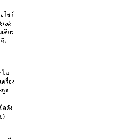
่โชว์
kTok
นเดียว
ะคือ
้าใน
ครื่อง
ะกูล
ื่อดัง
าย)