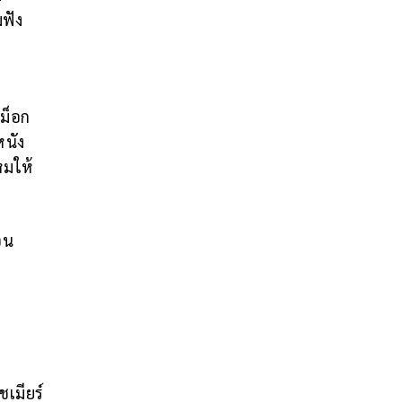
ฟัง
าม็อก
หนัง
หมให้
อน
เมียร์