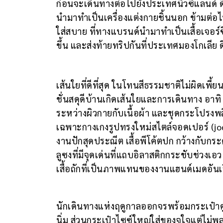
ก่อนจะเดินทางต่อไปยังประเทศนิวซีแลนด์ ด
นำมาทำเป็นเครื่องแต่งกายชิ้นนอก ข้ามต่อไ
ใส่สบาย ที่ทางแบรนด์นำมาทำเป็นเสื้อเจอร
ขึ้น และส่งท้ายทริปกันที่ประเทศมองโกเล
เส้นใยที่ดีที่สุด ในโทนสีธรรมชาติไม่ผิดเพี
ชั่นสดุดีบ้านเกิดเส้นใยและการเดินทาง อาทิ
ระหว่างผิวกายกับเนื้อผ้า และชุดกระโปรงพลิ
เฉพาะกางเกงรูปทรงใหม่สไตล์จอดเปอร์ (jo
งานปักสุดประณีต เสื้อพีโค้ตปก กว้างกับกร
ลูซงที่มีจุดเด่นที่แถบอิลาสติกกระชับช่วง
เสื้อถักที่เป็นภาพแทนของงานแฮนด์เมดอันเ
นักเดินทางแห่งฤดูกาลออกจรพร้อมกระเป๋า
นิ่ม ส่วนกระเป๋าไซซ์ใหญ่ใส่ของจุใจแต่ไม่