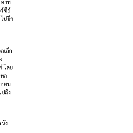
ทาที่
์ซีย์
 ไปอีก
บ
อลเล็ก
่ง
ก๋ โดย
เทล
กเกตบ
ไปถึง
นัง
า