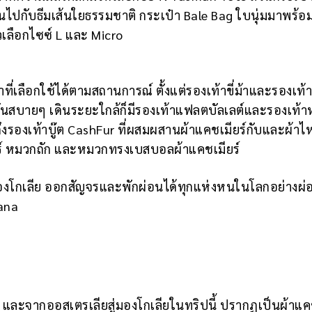
นไปกับธีมเส้นใยธรรมชาติ กระเป๋า Bale Bag ใบนุ่มมาพร้อม
วเลือกไซซ์ L และ Micro
ี่เลือกใช้ได้ตามสถานการณ์ ตั้งแต่รองเท้าขี่ม้าและรองเท้
ันสบายๆ เดินระยะใกล้ก็มีรองเท้าแฟลตบัลเลต์และรองเท้า
ถึงรองเท้าบู๊ต CashFur ที่ผสมผสานผ้าแคชเมียร์กับและผ้าไ
มียร์ หมวกถัก และหมวกทรงเบสบอลผ้าแคชเมียร์
่มองโกเลีย ออกสัญจรและพักผ่อนได้ทุกแห่งหนในโลกอย่างผ่
iana
 และจากออสเตรเลียสู่มองโกเลียในทริปนี้ ปรากฏเป็นผ้าแคช