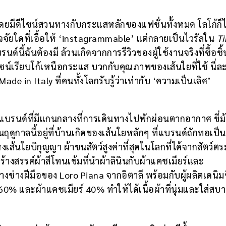
ยมีดีไซน์สวนทางกับกระแสหลักของแฟชั่นทั้งหมด โลโก้ก็ไม
ัจจัยใดที่เอื้อให้ ‘instagrammable’ แต่กลายเป็นไวรัลใน
Ti
นด์นี้ฉันต้องมี ล้วนเกิดจากการรีวิวของผู้ใช้งานจริงที่ซื้อชิ้
ซน์เรียบโก้เหนือกระแส บวกกับคุณภาพของเส้นใยที่ใช้ นี่ล
de in Italy ที่คนทั้งโลกรับรู้ว่าเท่ากับ ‘ความเป็นเลิศ’
์แบรนด์ที่มีแกนกลางที่การเดินทางไปพักผ่อนตากอากาศ ขี่ม
กาลนี้อยู่ที่บ้านเกิดของเส้นใยหลักๆ ที่แบรนด์ถักทอเป็นเ
ส้นใยบิกุญญา ผ้าขนสัตว์สูงค่าที่สุดในโลกที่ได้จากสัตว์ตร
้างสรรค์ผ้าสีโทนเข้มที่นำผ้าลินินกับผ้าแคชเมียร์และ
ช่างฝีมือของ Loro Piana จากอิตาลี พร้อมกับผู้ผลิตเดนิมช
0% และผ้าแคชเมียร์ 40% ทำให้ได้เนื้อผ้าที่นุ่มและใส่สบ