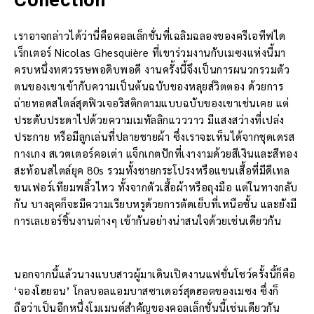
Collection
เราอาจกล่าวได้ว่านี่คือคอลเล็กชั่นที่เฉลิมฉลองของครีเอทีฟได
เร็กเตอร์ Nicolas Ghesquière ที่เขาร่วมงานกับเมซงแห่งนี้มา
ครบหนึ่งทศวรรษพอดิบพอดี งานครั้งนี้จึงเป็นการผนวกรวมตัว
ตนของเขาเข้ากับความเป็นต้นฉบับของหลุยส์วิตตอง ด้วยการ
ถ่ายทอดสไตล์สุดฟิวเจอริสติกตามแบบฉบับของเขาเช่นเคย แต่
ประดับประดาไปด้วยความเมทัลลิกแวววาว มีแสงสว่างที่เปล่ง
ประกาย หรือมีลูกเล่นที่ปลายชายผ้า ซึ่งเราจะเห็นได้จากชุดเดรส
กางเกง สเวตเตอร์คอเต่า แจ็กเกตปักที่เงางามด้วยสีเงินและสีทอง
สะท้อนสไตล์ยุค 80s รวมทั้งชายกระโปรงหรือแขนเสื้อที่มีดีเทล
ขนเฟอร์เทียมพลิ้วไหว ทั้งจากตัวเสื้อผ้าหรือถุงมือ แต่ในทางกลับ
กัน บางลุคก็จะมีความเรียบหรูด้วยการตัดเย็บที่เหนือชั้น และยังมี
การเลเยอร์ชิ้นงานต่างๆ เข้ากันอย่างน่าสนใจด้วยเช่นเดียวกัน
นอกจากนี้แล้วนางแบบสาวผู้มาเดินเปิดงานแฟชั่นโชว์ครั้งนี้ก็คือ
‘จองโฮยอน’ โกลบอลแอมบาสซาเดอร์สุดฮอตของเมซง ซึ่งก็
ถือว่าเป็นอีกหนึ่งโมเมนต์สำคัญของคอลเล็กชั่นนี้เช่นเดียวกัน