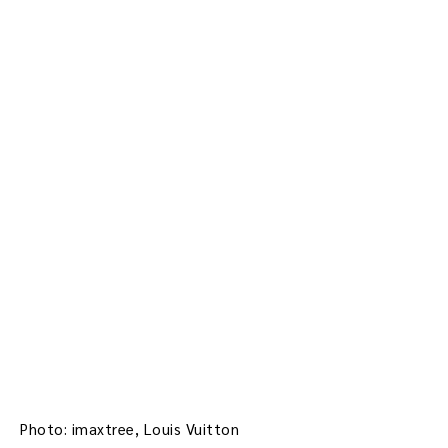
Photo: imaxtree, Louis Vuitton
TAGS:
felix
louis vuitton