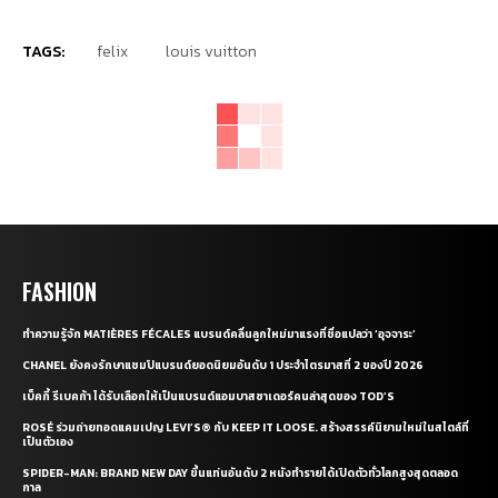
FASHION
ทำความรู้จัก MATIÈRES FÉCALES แบรนด์คลื่นลูกใหม่มาแรงที่ชื่อแปลว่า ‘อุจจาระ’
CHANEL ยังคงรักษาแชมป์แบรนด์ยอดนิยมอันดับ 1 ประจำไตรมาสที่ 2 ของปี 2026
เบ็คกี้ รีเบคก้า ได้รับเลือกให้เป็นแบรนด์แอมบาสซาเดอร์คนล่าสุดของ TOD’S
ROSÉ ร่วมถ่ายทอดแคมเปญ LEVI’S® กับ KEEP IT LOOSE. สร้างสรรค์นิยามใหม่ในสไตล์ที่
เป็นตัวเอง
SPIDER-MAN: BRAND NEW DAY ขึ้นแท่นอันดับ 2 หนังทำรายได้เปิดตัวทั่วโลกสูงสุดตลอด
กาล
WATCHES & JEWELRY
เปิดภาพของ เจมส์-กลัฟ-แบม ที่มาร่วมงานเปิดตัว OMEGA BOUTIQUE แห่งใหม่ ณ
ICONSIAM
CARTIER เปิดตัวเรือนเวลาล่าสุดจาก WATCHES & WONDERS 2026 ครั้งแรกในประเทศไทย
PANDORA ถ่ายทอดเสน่ห์แห่งฤดูร้อนผ่านคอลเล็กชั่น ESSENCE OF SUMMER
OMEGA แต่งตั้ง ชิน มินอา นักแสดงสาวชาวเกาหลีขึ้นแท่นแบรนด์แอมบาสซาเดอร์คนล่าสุด