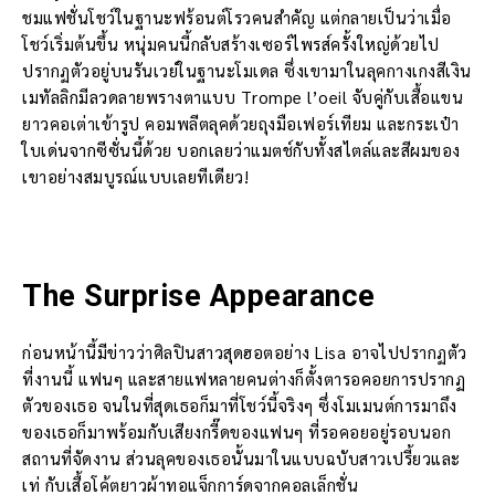
ชมแฟชั่นโชว์ในฐานะฟร้อนต์โรวคนสำคัญ แต่กลายเป็นว่าเมื่อ
โชว์เริ่มต้นขึ้น หนุ่มคนนี้กลับสร้างเซอร์ไพรส์ครั้งใหญ่ด้วยไป
ปรากฏตัวอยู่บนรันเวย์ในฐานะโมเดล ซึ่งเขามาในลุคกางเกงสีเงิน
เมทัลลิกมีลวดลายพรางตาแบบ Trompe l’oeil จับคู่กับเสื้อแขน
ยาวคอเต่าเข้ารูป คอมพลีตลุคด้วยถุงมือเฟอร์เทียม และกระเป๋า
ใบเด่นจากซีซั่นนี้ด้วย บอกเลยว่าแมตช์กับทั้งสไตล์และสีผมของ
เขาอย่างสมบูรณ์แบบเลยทีเดียว!
The Surprise Appearance
ก่อนหน้านี้มีข่าวว่าศิลปินสาวสุดฮอตอย่าง Lisa อาจไปปรากฏตัว
ที่งานนี้ แฟนๆ และสายแฟหลายคนต่างก็ตั้งตารอคอยการปรากฏ
ตัวของเธอ จนในที่สุดเธอก็มาที่โชว์นี้จริงๆ ซึ่งโมเมนต์การมาถึง
ของเธอก็มาพร้อมกับเสียงกรี๊ดของแฟนๆ ที่รอคอยอยู่รอบนอก
สถานที่จัดงาน ส่วนลุคของเธอนั้นมาในแบบฉบับสาวเปรี้ยวและ
เท่ กับเสื้อโค้ตยาวผ้าทอแจ็กการ์ดจากคอลเล็กชั่น