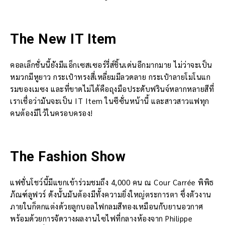
The New IT Item
คอลเล็กชั่นนี้ยังมีแอ็กเซสเซอร์รี่ส์ชิ้นเด่นอีกมากมาย ไม่ว่าจะเป็น
หมวกมีหูยาว กระเป๋าทรงสี่เหลี่ยมมีลวดลาย กระเป๋าลายโมโนแก
รมของเมซง และที่ขาดไม่ได้คือถุงมือประดับฟรินจ์หลากหลายสีที่
เราเชื่อว่ามันจะเป็น IT Item ในซีซั่นหน้านี้ และสาวสาวแฟทุก
คนต้องมีไว้ในครอบครอง!
The Fashion Show
แฟชั่นโชว์นี้มีแขกเข้าร่วมชมถึง 4,000 คน ณ Cour Carrée พิพิธ
ภัณฑ์ลูฟวร์ ดังนั้นมันต้องมีทั้งความยิ่งใหญ่ตระการตา ซึ่งตัวงาน
ภายในก็ตกแต่งด้วยลูกบอลไฟกลมสีทองเหมือนกับยานอวกาศ
พร้อมด้วยการจัดวางผลงานไซไฟที่กลางห้องจาก Philippe