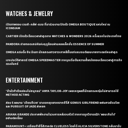
เจาะประวัติศาสตร์ OMEGA SPEEDMASTER จากจุดเริ่มต้นความล้ำสมัยของเรือนเวลาสู่ภารกิจ
ดวงจันทร์
ENTERTAINMENT
“ถ้ามัวทำตัวแย่คงไม่สนุกแน่” ANYA TAYLOR-JOY เผยเหตุผลที่นักแสดงหญิงไม่สามารถใช้
METHOD ACTING
ส่อง 5 ผลงาน ‘เถียนซีเวย’ นางเอกสุดฮอตจากซีรี่ส์ GENIUS GIRLFRIEND แฟนสาวอัจฉริยะ
และ PURSUIT OF JADE ล่าหยก
ARIANA GRANDE ประกาศพักงานในวงการหลังจบทัวร์ จากการถูกวิจารณ์ว่า ‘ผอมเกินไป’
อย่างต่อเนื่อง
PARAMOUNT+ เตรียมทำซีรี่ส์ภาคต่อ CLUELESS โดยได้ ALICIA SILVERSTONE กลับมารับ
บท CHER HOROWITZ
อ้ายหมี่ คือใคร? รู้จักนางเอกอายุน้อยร้อยประสบการณ์ จากซีรี่ส์ KEY TO THE PHOENIX
HEART ชะตารักกระดูกปักษา
ELLE SIGNATURE
อนาคตของแฟชั่นเริ่มต้นจากการเรียนรู้อย่างไร? พูดคุยกับ FRANCISCO LÓPEZ ผู้ก่อตั้ง
ELLE EDUCATION
เผยลิสต์ TOP 5 FACE COLOR แห่งปี กับไอเท็มช่วยเติมสีสันให้กับใบหน้าจากผลรางวัล ELLE
BEST OF BEAUTY 2026